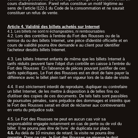
cours d'administration. Pareil refus constitue un motif légitime au
sens de l’article l122-1 du Code de la consommation et ne saurait
constituer un refus de vente.
Article 4. Validité des billets achetés sur Internet
4.1. Les billets ne sont ni échangeables, ni remboursables
.
4.2. Lors des contrôles à l'entrée du Fort des Rousses ou de la
remise du ou des billets Internet, une pièce d'identité officielle et en
cours de validité pourra être demande´e au client pour identifier
l'acheteur desdits billets Internet.
4.3. Les billets Internet enfants de même que les billets Internet à
tarifs réduits peuvent faire l'objet d'un contrôle en caisse à l'entrée du
Fort des Rousses En l'absence de pièces pouvant justifier de ces
tarifs spécifiques, Le Fort des Rousses est en droit de faire payer la
différence avec le billet plein tarif en vigueur lors de la date de visite.
4.4. Il est strictement interdit de reproduire, dupliquer ou contrefaire
un billet Internet, de les mettre à disposition à de telles fins ou
d'utiliser des copies de ces documents. De tels faits sont passibles
de poursuites pénales, sans préjudice des dommages et intérêts que
le Fort des Rousses serait en droit de réclamer aux contrevenants
en vertu du préjudice subi.
4.5. Le Fort des Rousses ne peut en aucun cas voir sa
responsabilité engagée notamment en cas de perte ou de vol du
billet. Il ne pourra pas être de´livre´ de duplicata sur place.
4.6.
Au delà de 10 minutes de retard, la visite ne pourra être
garantie. Dans ce cas, le Fort des Rousses se réserve le droit