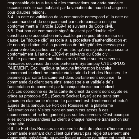
responsable de tous frais sur les transactions par carte bancaire
occasionne´s le cas échéant par la variation du taux de change ou
pour d'autres raisons.
3.4. La date de validation de la commande correspond a` la date de
la commande et de son paiement par carte bancaire en ligne
conforme´ment a` l’article 1369-4 et suivants du Code civil.
3.5. Tout bon de commande signé du client par "double clic"
constitue une acceptation irrévocable qui ne peut être remise en
cause. Le "double clic" associé à la procédure d'authentification et
de non répudiation et à la protection de l'intégrité des messages a
valeur entre les parties au me^me titre qu'une signature manuscrite
conformément à l’article 1369-4 et suivants du Code civil.
3.6. Le paiement par carte bancaire s'effectue sur les serveurs
bancaires sécurisés de notre partenaire Systempay CYBERPLUS
PAIEMENT, Ceci implique qu'aucune information bancaire
concernant le client ne transite via le site du Fort des Rousses. Le
paiement par carte bancaire est donc parfaitement sécurisé ; la
commande du client sera ainsi enregistre´e et valide´e de`s
l'acceptation du paiement par la banque choisie par le client.
3.7. Les coordonne´es de la carte de crédit du client sont crypte´es
grâce au protocole SSL (Secure Socket Layer) et ne transitent
jamais en clair sur le réseau. Le paiement est directement effectué
auprès de la banque. Le Fort des Rousses et la plateforme
Réservation des Visites n'ont en aucun cas accès à ces
coordonnées, et ne les gardent pas sur les serveurs. C'est pourquoi
elles sont redemandées au client à chaque nouvelle transaction sur
notre site.
3.8. Le Fort des Rousses se réserve le droit de refuser d'honorer une
commande émanant d'un client qui n'aurait pas réglé totalement une
commande précédente ou avec lequel un litige de paiement serait en