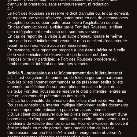
d'annuler la prestation, sans remboursement, ni réduction.
4.7.
Le Fort des Rousses se réserve le droit d'annuler ou, le cas échéant,
de reporter une visite réservée, notamment en cas de circonstances
exceptionnelles ou pour toute raison liée à l'exploitation du site.
En cas d'annulation de la visite par le Fort des Rousses, le client
sera intégralement remboursé des sommes versées.
En cas de report de la visite à un autre créneau horaire
le même
jour
que la date initialement prévue, le refus du client d'accepter ce
report ne donnera lieu à aucun remboursement.
En revanche, si le report est proposé à une
date ultérieure
à celle
de la visite initialement réservée et que le client est dans
l'impossibilité d'y participer, le Fort des Rousses procédera au
remboursement intégral des sommes versées.
Article 5. Impression ou te´le´chargement des billets Internet
5.1. Il est obligatoire d'imprimer ou de télécharger sur smartphone
tous les billets Internet commandés et de présenter lesdits billets
imprimés ou téléchargés sur smartphone en caisse le jour de la
visite.Le Fort des Rousses se réserve le droit d’interdire l’entrée au
site en l’absence de présentation des billets.
5.2. La fonctionnalité d'impression des billets d'entrée du Fort des
Rousses achetés via Internet implique d'imprimer lesdits documents
sur une imprimante ordinaire à partir d'un accès Internet.
5.3. Le client doit s'assurer que les billets imprimés disposent d'une
bonne qualité d'impression et ainsi correspondre impérativement aux
conditions de validité décrites ci-après. Pour être valides, ils doivent
être imprimés en mode portrait, sans modification de la taille
d'impression, sur une feuille A4 blanche, vierge recto et verso. A