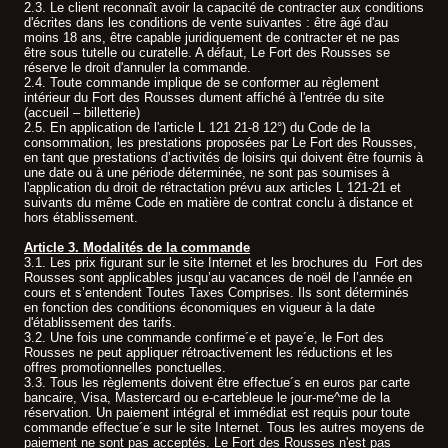
2.3. Le client reconnaît avoir la capacité de contracter aux conditions
d'écrites dans les conditions de vente suivantes : être âgé d'au
moins 18 ans, être capable juridiquement de contracter et ne pas
être sous tutelle ou curatelle. A défaut, Le Fort des Rousses se
réserve le droit d'annuler la commande.
2.4. Toute commande implique de se conformer au règlement
intérieur du Fort des Rousses dument affiché à l'entrée du site
(accueil – billetterie)
2.5. En application de l'article L 121 21-8 12°) du Code de la
consommation, les prestations proposées par Le Fort des Rousses,
en tant que prestations d’activités de loisirs qui doivent être fournis à
une date ou à une période déterminée, ne sont pas soumises à
l'application du droit de rétractation prévu aux articles L 121-21 et
suivants du même Code en matière de contrat conclu à distance et
hors établissement.
Article 3. Modalités de la commande
3.1. Les prix figurant sur le site Internet et les brochures du Fort des
Rousses sont applicables jusqu’au vacances de noël de l’année en
cours et s’entendent Toutes Taxes Comprises. Ils sont déterminés
en fonction des conditions économiques en vigueur à la date
d'établissement des tarifs.
3.2. Une fois une commande confirme´e et paye´e, le Fort des
Rousses ne peut appliquer rétroactivement les réductions et les
offres promotionnelles ponctuelles.
3.3. Tous les règlements doivent être effectue´s en euros par carte
bancaire, Visa, Mastercard ou e-cartebleue le jour-me^me de la
réservation. Un paiement intégral et immédiat est requis pour toute
commande effectue´e sur le site Internet. Tous les autres moyens de
paiement ne sont pas acceptés. Le Fort des Rousses n'est pas