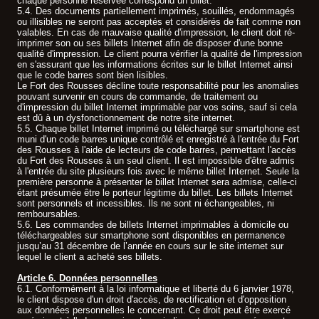
chaque personne réservée correspond un billet.
5.4. Des documents partiellement imprimés, souillés, endommagés
ou illisibles ne seront pas acceptés et considérés de fait comme non
valables. En cas de mauvaise qualité d'impression, le client doit ré-
imprimer son ou ses billets Internet afin de disposer d'une bonne
qualité d'impression. Le client pourra vérifier la qualité de l'impression
en s'assurant que les informations écrites sur le billet Internet ainsi
que le code barres sont bien lisibles.
Le Fort des Rousses décline toute responsabilité pour les anomalies
pouvant survenir en cours de commande, de traitement ou
d'impression du billet Internet imprimable par vos soins, sauf si cela
est dû à un dysfonctionnement de notre site internet.
5.5. Chaque billet Internet imprimé ou téléchargé sur smartphone est
muni d'un code barres unique contrôlé et enregistré à l'entrée du Fort
des Rousses à l'aide de lecteurs de code barres, permettant l'accès
du Fort des Rousses à un seul client. Il est impossible d'être admis
à l'entrée du site plusieurs fois avec le même billet Internet. Seule la
première personne à présenter le billet Internet sera admise, celle-ci
étant présumée être le porteur légitime du billet. Les billets Internet
sont personnels et incessibles. Ils ne sont ni échangeables, ni
remboursables.
5.6. Les commandes de billets Internet imprimables à domicile ou
téléchargeables sur smartphone sont disponibles en permanence
jusqu’au 31 décembre de l’année en cours sur le site internet sur
lequel le client a acheté ses billets.
Article 6. Données personnelles
6.1. Conformément à la loi informatique et liberté du 6 janvier 1978,
le client dispose d'un droit d'accès, de rectification et d'opposition
aux données personnelles le concernant. Ce droit peut être exercé