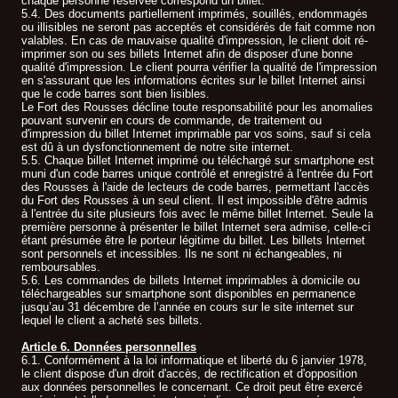
chaque personne réservée correspond un billet.
5.4. Des documents partiellement imprimés, souillés, endommagés
ou illisibles ne seront pas acceptés et considérés de fait comme non
valables. En cas de mauvaise qualité d'impression, le client doit ré-
imprimer son ou ses billets Internet afin de disposer d'une bonne
qualité d'impression. Le client pourra vérifier la qualité de l'impression
en s'assurant que les informations écrites sur le billet Internet ainsi
que le code barres sont bien lisibles.
Le Fort des Rousses décline toute responsabilité pour les anomalies
pouvant survenir en cours de commande, de traitement ou
d'impression du billet Internet imprimable par vos soins, sauf si cela
est dû à un dysfonctionnement de notre site internet.
5.5. Chaque billet Internet imprimé ou téléchargé sur smartphone est
muni d'un code barres unique contrôlé et enregistré à l'entrée du Fort
des Rousses à l'aide de lecteurs de code barres, permettant l'accès
du Fort des Rousses à un seul client. Il est impossible d'être admis
à l'entrée du site plusieurs fois avec le même billet Internet. Seule la
première personne à présenter le billet Internet sera admise, celle-ci
étant présumée être le porteur légitime du billet. Les billets Internet
sont personnels et incessibles. Ils ne sont ni échangeables, ni
remboursables.
5.6. Les commandes de billets Internet imprimables à domicile ou
téléchargeables sur smartphone sont disponibles en permanence
jusqu’au 31 décembre de l’année en cours sur le site internet sur
lequel le client a acheté ses billets.
Article 6. Données personnelles
6.1. Conformément à la loi informatique et liberté du 6 janvier 1978,
le client dispose d'un droit d'accès, de rectification et d'opposition
aux données personnelles le concernant. Ce droit peut être exercé