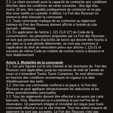
2.3. Le client reconnaît avoir la capacité de contracter aux conditions
d'écrites dans les conditions de vente suivantes : être âgé d'au
moins 18 ans, être capable juridiquement de contracter et ne pas
être sous tutelle ou curatelle. A défaut, Le Fort des Rousses se
réserve le droit d'annuler la commande.
2.4. Toute commande implique de se conformer au règlement
intérieur du Fort des Rousses dument affiché à l'entrée du site
(accueil – billetterie)
2.5. En application de l'article L 121 21-8 12°) du Code de la
consommation, les prestations proposées par Le Fort des Rousses,
en tant que prestations d’activités de loisirs qui doivent être fournis à
une date ou à une période déterminée, ne sont pas soumises à
l'application du droit de rétractation prévu aux articles L 121-21 et
suivants du même Code en matière de contrat conclu à distance et
hors établissement.
Article 3. Modalités de la commande
3.1. Les prix figurant sur le site Internet et les brochures du Fort des
Rousses sont applicables jusqu’au vacances de noël de l’année en
cours et s’entendent Toutes Taxes Comprises. Ils sont déterminés
en fonction des conditions économiques en vigueur à la date
d'établissement des tarifs.
3.2. Une fois une commande confirme´e et paye´e, le Fort des
Rousses ne peut appliquer rétroactivement les réductions et les
offres promotionnelles ponctuelles.
3.3. Tous les règlements doivent être effectue´s en euros par carte
bancaire, Visa, Mastercard ou e-cartebleue le jour-me^me de la
réservation. Un paiement intégral et immédiat est requis pour toute
commande effectue´e sur le site Internet. Tous les autres moyens de
paiement ne sont pas acceptés. Le Fort des Rousses n'est pas