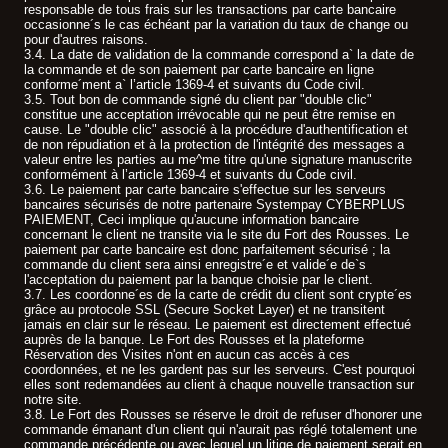
responsable de tous frais sur les transactions par carte bancaire
occasionne´s le cas échéant par la variation du taux de change ou
pour d'autres raisons.
3.4. La date de validation de la commande correspond a` la date de
la commande et de son paiement par carte bancaire en ligne
conforme´ment a` l’article 1369-4 et suivants du Code civil.
3.5. Tout bon de commande signé du client par "double clic"
constitue une acceptation irrévocable qui ne peut être remise en
cause. Le "double clic" associé à la procédure d'authentification et
de non répudiation et à la protection de l'intégrité des messages a
valeur entre les parties au me^me titre qu'une signature manuscrite
conformément à l’article 1369-4 et suivants du Code civil.
3.6. Le paiement par carte bancaire s'effectue sur les serveurs
bancaires sécurisés de notre partenaire Systempay CYBERPLUS
PAIEMENT, Ceci implique qu'aucune information bancaire
concernant le client ne transite via le site du Fort des Rousses. Le
paiement par carte bancaire est donc parfaitement sécurisé ; la
commande du client sera ainsi enregistre´e et valide´e de`s
l'acceptation du paiement par la banque choisie par le client.
3.7. Les coordonne´es de la carte de crédit du client sont crypte´es
grâce au protocole SSL (Secure Socket Layer) et ne transitent
jamais en clair sur le réseau. Le paiement est directement effectué
auprès de la banque. Le Fort des Rousses et la plateforme
Réservation des Visites n'ont en aucun cas accès à ces
coordonnées, et ne les gardent pas sur les serveurs. C'est pourquoi
elles sont redemandées au client à chaque nouvelle transaction sur
notre site.
3.8. Le Fort des Rousses se réserve le droit de refuser d'honorer une
commande émanant d'un client qui n'aurait pas réglé totalement une
commande précédente ou avec lequel un litige de paiement serait en