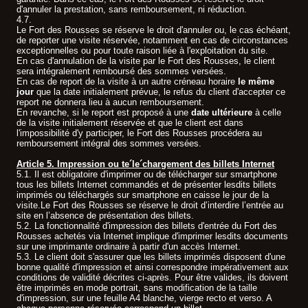
d'annuler la prestation, sans remboursement, ni réduction.
4.7.
Le Fort des Rousses se réserve le droit d'annuler ou, le cas échéant,
de reporter une visite réservée, notamment en cas de circonstances
exceptionnelles ou pour toute raison liée à l'exploitation du site.
En cas d'annulation de la visite par le Fort des Rousses, le client
sera intégralement remboursé des sommes versées.
En cas de report de la visite à un autre créneau horaire
le même
jour
que la date initialement prévue, le refus du client d'accepter ce
report ne donnera lieu à aucun remboursement.
En revanche, si le report est proposé à une
date ultérieure
à celle
de la visite initialement réservée et que le client est dans
l'impossibilité d'y participer, le Fort des Rousses procédera au
remboursement intégral des sommes versées.
Article 5. Impression ou te´le´chargement des billets Internet
5.1. Il est obligatoire d'imprimer ou de télécharger sur smartphone
tous les billets Internet commandés et de présenter lesdits billets
imprimés ou téléchargés sur smartphone en caisse le jour de la
visite.Le Fort des Rousses se réserve le droit d’interdire l’entrée au
site en l’absence de présentation des billets.
5.2. La fonctionnalité d'impression des billets d'entrée du Fort des
Rousses achetés via Internet implique d'imprimer lesdits documents
sur une imprimante ordinaire à partir d'un accès Internet.
5.3. Le client doit s'assurer que les billets imprimés disposent d'une
bonne qualité d'impression et ainsi correspondre impérativement aux
conditions de validité décrites ci-après. Pour être valides, ils doivent
être imprimés en mode portrait, sans modification de la taille
d'impression, sur une feuille A4 blanche, vierge recto et verso. A