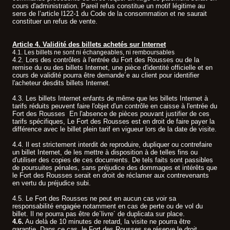
cours d'administration. Pareil refus constitue un motif légitime au
sens de l’article l122-1 du Code de la consommation et ne saurait
constituer un refus de vente.
Article 4. Validité des billets achetés sur Internet
4.1. Les billets ne sont ni échangeables, ni remboursables
.
4.2. Lors des contrôles à l'entrée du Fort des Rousses ou de la
remise du ou des billets Internet, une pièce d'identité officielle et en
cours de validité pourra être demande´e au client pour identifier
l'acheteur desdits billets Internet.
4.3. Les billets Internet enfants de même que les billets Internet à
tarifs réduits peuvent faire l'objet d'un contrôle en caisse à l'entrée du
Fort des Rousses En l'absence de pièces pouvant justifier de ces
tarifs spécifiques, Le Fort des Rousses est en droit de faire payer la
différence avec le billet plein tarif en vigueur lors de la date de visite.
4.4. Il est strictement interdit de reproduire, dupliquer ou contrefaire
un billet Internet, de les mettre à disposition à de telles fins ou
d'utiliser des copies de ces documents. De tels faits sont passibles
de poursuites pénales, sans préjudice des dommages et intérêts que
le Fort des Rousses serait en droit de réclamer aux contrevenants
en vertu du préjudice subi.
4.5. Le Fort des Rousses ne peut en aucun cas voir sa
responsabilité engagée notamment en cas de perte ou de vol du
billet. Il ne pourra pas être de´livre´ de duplicata sur place.
4.6.
Au delà de 10 minutes de retard, la visite ne pourra être
garantie. Dans ce cas, le Fort des Rousses se réserve le droit