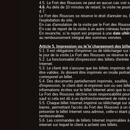
4.5. Le Fort des Rousses ne peut en aucun cas voir sa 
4.6.
Au delà de 10 minutes de retard, la visite ne pour
4.7.
Le Fort des Rousses se réserve le droit d'annuler ou,
l'exploitation du site.
En cas d'annulation de la visite par le Fort des Rous
En cas de report de la visite à un autre créneau horai
En revanche, si le report est proposé à une
date ulté
au remboursement intégral des sommes versées.
Article 5. Impression ou te´le´chargement des bille
5.1. Il est obligatoire d'imprimer ou de télécharger s
le jour de la visite.Le Fort des Rousses se réserve le d
5.2. La fonctionnalité d'impression des billets d'entr
Internet.
5.3. Le client doit s'assurer que les billets imprimés 
être valides, ils doivent être imprimés en mode portrai
correspond un billet.
5.4. Des documents partiellement imprimés, souillés,
d'impression, le client doit ré-imprimer son ou ses bill
informations écrites sur le billet Internet ainsi que le 
Le Fort des Rousses décline toute responsabilité pour
sauf si cela est dû à un dysfonctionnement de notre si
5.5. Chaque billet Internet imprimé ou téléchargé sur 
barres, permettant l'accès du Fort des Rousses à un seu
présenter le billet Internet sera admise, celle-ci étant
remboursables.
5.6. Les commandes de billets Internet imprimables à
internet sur lequel le client a acheté ses billets.