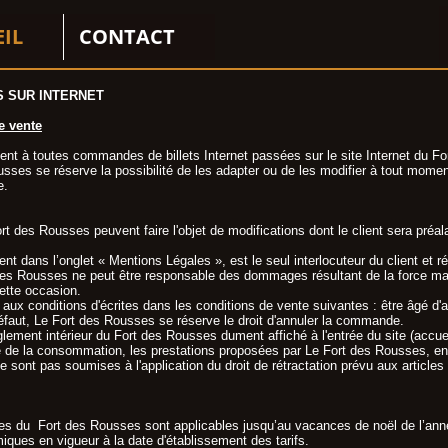
EIL
CONTACT
S SUR INTERNET
e vente
uent à toutes commandes de billets Internet passées sur le site Internet du 
usses se réserve la possibilité de les adapter ou de les modifier à tout momen
e.
Fort des Rousses peuvent faire l'objet de modifications dont le client sera pr
t dans l’onglet « Mentions Légales », est le seul interlocuteur du client et ré
es Rousses ne peut être responsable des dommages résultant de la force majeu
cette occasion.
er aux conditions d'écrites dans les conditions de vente suivantes : être âgé d
 défaut, Le Fort des Rousses se réserve le droit d'annuler la commande.
ent intérieur du Fort des Rousses dument affiché à l'entrée du site (accueil 
de de la consommation, les prestations proposées par Le Fort des Rousses, en t
ne sont pas soumises à l'application du droit de rétractation prévu aux artic
ochures du Fort des Rousses sont applicables jusqu’au vacances de noël de l’a
iques en vigueur à la date d'établissement des tarifs.