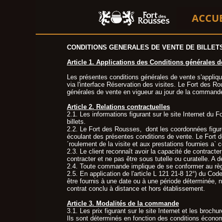
ACCU
CONDITIONS GENERALES DE VENTE DE BILLET
Article 1. Applications des Conditions générales d
Les présentes conditions générales de vente s'appliq
via l'interface Réservation des visites. Le Fort des Ro
générales de vente en vigueur au jour de la command
Article 2. Relations contractuelles
2.1. Les informations figurant sur le site Internet du 
billets.
2.2. Le Fort des Rousses, dont les coordonnées figuren
écoulant des présentes conditions de vente. Le Fort d
´roulement de la visite et aux prestations fournies a` 
2.3. Le client reconnaît avoir la capacité de contract
contracter et ne pas être sous tutelle ou curatelle. A
2.4. Toute commande implique de se conformer au règlem
2.5. En application de l'article L 121 21-8 12°) du Co
être fournis à une date ou à une période déterminée, 
contrat conclu à distance et hors établissement.
Article 3. Modalités de la commande
3.1. Les prix figurant sur le site Internet et les br
Ils sont déterminés en fonction des conditions économ