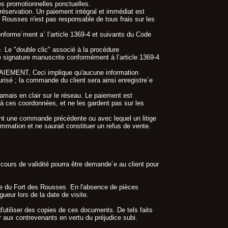
es promotionnelles ponctuelles.
réservation. Un paiement intégral et immédiat est
 Rousses n'est pas responsable de tous frais sur les
nforme´ment a` l’article 1369-4 et suivants du Code
. Le "double clic" associé à la procédure
une signature manuscrite conformément à l’article 1369-4
PAIEMENT, Ceci implique qu'aucune information
urisé ; la commande du client sera ainsi enregistre´e
jamais en clair sur le réseau. Le paiement est
à ces coordonnées, et ne les gardent pas sur les
ment une commande précédente ou avec lequel un litige
ommation et ne saurait constituer un refus de vente.
n cours de validité pourra être demande´e au client pour
entrée du Fort des Rousses En l'absence de pièces
gueur lors de la date de visite.
u d'utiliser des copies de ces documents. De tels faits
 aux contrevenants en vertu du préjudice subi.