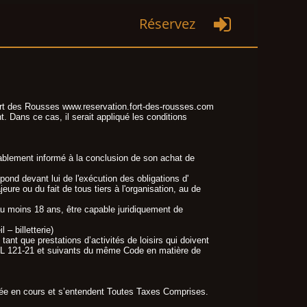
Réservez

Fort des Rousses www.reservation.fort-des-rousses.com
t. Dans ce cas, il serait appliqué les conditions
éalablement informé à la conclusion de son achat de
pond devant lui de l'exécution des obligations d'
re ou du fait de tous tiers à l'organisation, au de
'au moins 18 ans, être capable juridiquement de
– billetterie)
ant que prestations d’activités de loisirs qui doivent
les L 121-21 et suivants du même Code en matière de
nnée en cours et s’entendent Toutes Taxes Comprises.