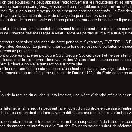
ort des Rousses ne peut appliquer rétroactivement les réductions et les offr
uros par carte bancaire, Visa, Mastercard ou e-cartebleue le jour-me^me de la 
ternet. Tous les autres moyens de paiement ne sont pas acceptés. Le Fort des
héant par la variation du taux de change ou pour d'autres raisons.
 a` la date de la commande et de son paiement par carte bancaire en ligne co
 clic" constitue une acceptation irrévocable qui ne peut être remise en cause
tion de l'intégrité des messages a valeur entre les parties au me^me titre qu'
les serveurs bancaires sécurisés de notre partenaire Systempay CYBERPLUS 
du Fort des Rousses. Le paiement par carte bancaire est donc parfaitement séc
e choisie par le client.
sont crypte´es grâce au protocole SSL (Secure Socket Layer) et ne transitent 
s Rousses et la plateforme Réservation des Visites n'ont en aucun cas accès 
ent à chaque nouvelle transaction sur notre site.
er d'honorer une commande émanant d'un client qui n'aurait pas réglé totale
efus constitue un motif légitime au sens de l’article l122-1 du Code de la cons
s
.
ou de la remise du ou des billets Internet, une pièce d'identité officielle et e
ts Internet à tarifs réduits peuvent faire l'objet d'un contrôle en caisse à l'
Rousses est en droit de faire payer la différence avec le billet plein tarif en vi
 ou contrefaire un billet Internet, de les mettre à disposition à de telles fins o
des dommages et intérêts que le Fort des Rousses serait en droit de réclamer