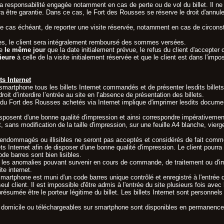
responsabilité engagée notamment en cas de perte ou de vol du billet. Il ne p
ra être garantie. Dans ce cas, le Fort des Rousses se réserve le droit d'annul
 le cas échéant, de reporter une visite réservée, notamment en cas de circons
ses, le client sera intégralement remboursé des sommes versées.
re
le même jour
que la date initialement prévue, le refus du client d'accepte
rieure
à celle de la visite initialement réservée et que le client est dans l'impo
ts Internet
ur smartphone tous les billets Internet commandés et de présenter lesdits bil
roit d’interdire l’entrée au site en l’absence de présentation des billets.
ée du Fort des Rousses achetés via Internet implique d'imprimer lesdits docume
disposent d'une bonne qualité d'impression et ainsi correspondre impérativemen
t, sans modification de la taille d'impression, sur une feuille A4 blanche, vie
 endommagés ou illisibles ne seront pas acceptés et considérés de fait com
ets Internet afin de disposer d'une bonne qualité d'impression. Le client pourra 
code barres sont bien lisibles.
 les anomalies pouvant survenir en cours de commande, de traitement ou d'imp
te internet.
smartphone est muni d'un code barres unique contrôlé et enregistré à l'entrée
l client. Il est impossible d'être admis à l'entrée du site plusieurs fois avec
 présumée être le porteur légitime du billet. Les billets Internet sont personnel
 domicile ou téléchargeables sur smartphone sont disponibles en permanence 