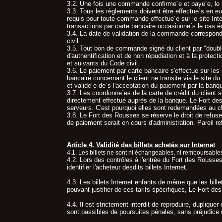
3.2. Une fois une commande confirme´e et paye´e, le F
3.3. Tous les règlements doivent être effectue´s en e
requis pour toute commande effectue´e sur le site In
transactions par carte bancaire occasionne´s le cas éc
3.4. La date de validation de la commande correspond
civil.
3.5. Tout bon de commande signé du client par "double
d'authentification et de non répudiation et à la protec
et suivants du Code civil.
3.6. Le paiement par carte bancaire s'effectue sur 
bancaire concernant le client ne transite via le site 
et valide´e de`s l'acceptation du paiement par la banqu
3.7. Les coordonne´es de la carte de crédit du client 
directement effectué auprès de la banque. Le Fort de
serveurs. C'est pourquoi elles sont redemandées au cli
3.8. Le Fort des Rousses se réserve le droit de refus
de paiement serait en cours d'administration. Pareil r
Article 4. Validité des billets achetés sur Internet
4.1. Les billets ne sont ni échangeables, ni remboursable
4.2. Lors des contrôles à l'entrée du Fort des Rousses 
identifier l'acheteur desdits billets Internet.
4.3. Les billets Internet enfants de même que les bille
pouvant justifier de ces tarifs spécifiques, Le Fort des 
4.4. Il est strictement interdit de reproduire, dupliquer
sont passibles de poursuites pénales, sans préjudice 