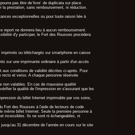
ourra pas être de´livre´ de duplicata sur place.
er la prestation, sans remboursement, ni réduction.
tances exceptionnelles ou pour toute raison liée à
r ce report ne donnera lieu à aucun remboursement.
ssibilité d'y participer, le Fort des Rousses procédera
lets imprimés ou téléchargés sur smartphone en caisse
nts sur une imprimante ordinaire à partir d'un accès
t aux conditions de validité décrites ci-après. Pour
rge recto et verso. A chaque personne réservée
me non valables. En cas de mauvaise qualité
vérifier la qualité de l'impression en s'assurant que les
ression du billet Internet imprimable par vos soins,
 du Fort des Rousses à l'aide de lecteurs de code
 le même billet Internet. Seule la première personne à
s et incessibles. Ils ne sont ni échangeables, ni
jusqu’au 31 décembre de l’année en cours sur le site