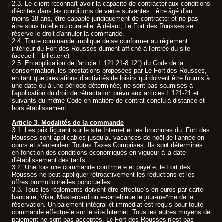
2.3. Le client reconnaît avoir la capacité de contracter aux conditions
d'écrites dans les conditions de vente suivantes : être âgé d'au
moins 18 ans, être capable juridiquement de contracter et ne pas
être sous tutelle ou curatelle. A défaut, Le Fort des Rousses se
réserve le droit d'annuler la commande.
2.4. Toute commande implique de se conformer au règlement
intérieur du Fort des Rousses dument affiché à l'entrée du site
(accueil – billetterie)
2.5. En application de l'article L 121 21-8 12°) du Code de la
consommation, les prestations proposées par Le Fort des Rousses,
en tant que prestations d’activités de loisirs qui doivent être fournis à
une date ou à une période déterminée, ne sont pas soumises à
l'application du droit de rétractation prévu aux articles L 121-21 et
suivants du même Code en matière de contrat conclu à distance et
hors établissement.
Article 3. Modalités de la commande
3.1. Les prix figurant sur le site Internet et les brochures du Fort des
Rousses sont applicables jusqu’au vacances de noël de l’année en
cours et s’entendent Toutes Taxes Comprises. Ils sont déterminés
en fonction des conditions économiques en vigueur à la date
d'établissement des tarifs.
3.2. Une fois une commande confirme´e et paye´e, le Fort des
Rousses ne peut appliquer rétroactivement les réductions et les
offres promotionnelles ponctuelles.
3.3. Tous les règlements doivent être effectue´s en euros par carte
bancaire, Visa, Mastercard ou e-cartebleue le jour-me^me de la
réservation. Un paiement intégral et immédiat est requis pour toute
commande effectue´e sur le site Internet. Tous les autres moyens de
paiement ne sont pas acceptés. Le Fort des Rousses n'est pas