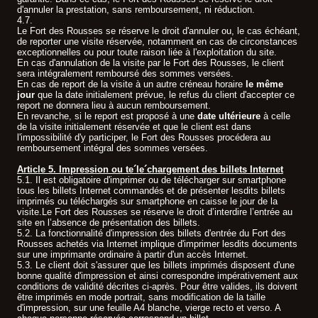
d'annuler la prestation, sans remboursement, ni réduction.
4.7.
Le Fort des Rousses se réserve le droit d'annuler ou, le cas échéant,
de reporter une visite réservée, notamment en cas de circonstances
exceptionnelles ou pour toute raison liée à l'exploitation du site.
En cas d'annulation de la visite par le Fort des Rousses, le client
sera intégralement remboursé des sommes versées.
En cas de report de la visite à un autre créneau horaire
le même
jour
que la date initialement prévue, le refus du client d'accepter ce
report ne donnera lieu à aucun remboursement.
En revanche, si le report est proposé à une
date ultérieure
à celle
de la visite initialement réservée et que le client est dans
l'impossibilité d'y participer, le Fort des Rousses procédera au
remboursement intégral des sommes versées.
Article 5. Impression ou te´le´chargement des billets Internet
5.1. Il est obligatoire d'imprimer ou de télécharger sur smartphone
tous les billets Internet commandés et de présenter lesdits billets
imprimés ou téléchargés sur smartphone en caisse le jour de la
visite.Le Fort des Rousses se réserve le droit d’interdire l’entrée au
site en l’absence de présentation des billets.
5.2. La fonctionnalité d'impression des billets d'entrée du Fort des
Rousses achetés via Internet implique d'imprimer lesdits documents
sur une imprimante ordinaire à partir d'un accès Internet.
5.3. Le client doit s'assurer que les billets imprimés disposent d'une
bonne qualité d'impression et ainsi correspondre impérativement aux
conditions de validité décrites ci-après. Pour être valides, ils doivent
être imprimés en mode portrait, sans modification de la taille
d'impression, sur une feuille A4 blanche, vierge recto et verso. A