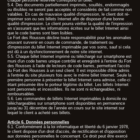
chaque personne réservée correspond un billet.
5.4. Des documents partiellement imprimés, souillés, endommagés
ou illisibles ne seront pas acceptés et considérés de fait comme non
valables. En cas de mauvaise qualité d'impression, le client doit ré-
imprimer son ou ses billets Internet afin de disposer d'une bonne
qualité d'impression. Le client pourra vérifier la qualité de l'impression
en s'assurant que les informations écrites sur le billet Internet ainsi
que le code barres sont bien lisibles.
Le Fort des Rousses décline toute responsabilité pour les anomalies
pouvant survenir en cours de commande, de traitement ou
d'impression du billet Internet imprimable par vos soins, sauf si cela
est dû à un dysfonctionnement de notre site internet.
5.5. Chaque billet Internet imprimé ou téléchargé sur smartphone est
muni d'un code barres unique contrôlé et enregistré à l'entrée du Fort
des Rousses à l'aide de lecteurs de code barres, permettant l'accès
du Fort des Rousses à un seul client. Il est impossible d'être admis
à l'entrée du site plusieurs fois avec le même billet Internet. Seule la
première personne à présenter le billet Internet sera admise, celle-ci
étant présumée être le porteur légitime du billet. Les billets Internet
sont personnels et incessibles. Ils ne sont ni échangeables, ni
remboursables.
5.6. Les commandes de billets Internet imprimables à domicile ou
téléchargeables sur smartphone sont disponibles en permanence
jusqu’au 31 décembre de l’année en cours sur le site internet sur
lequel le client a acheté ses billets.
Article 6. Données personnelles
6.1. Conformément à la loi informatique et liberté du 6 janvier 1978,
le client dispose d'un droit d'accès, de rectification et d'opposition
aux données personnelles le concernant. Ce droit peut être exercé