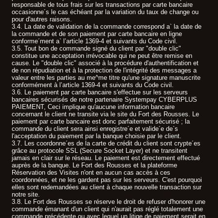
responsable de tous frais sur les transactions par carte bancaire
occasionne´s le cas échéant par la variation du taux de change ou
pour d'autres raisons.
3.4. La date de validation de la commande correspond a` la date de
la commande et de son paiement par carte bancaire en ligne
conforme´ment a` l’article 1369-4 et suivants du Code civil.
3.5. Tout bon de commande signé du client par "double clic"
constitue une acceptation irrévocable qui ne peut être remise en
cause. Le "double clic" associé à la procédure d'authentification et
de non répudiation et à la protection de l'intégrité des messages a
valeur entre les parties au me^me titre qu'une signature manuscrite
conformément à l’article 1369-4 et suivants du Code civil.
3.6. Le paiement par carte bancaire s'effectue sur les serveurs
bancaires sécurisés de notre partenaire Systempay CYBERPLUS
PAIEMENT, Ceci implique qu'aucune information bancaire
concernant le client ne transite via le site du Fort des Rousses. Le
paiement par carte bancaire est donc parfaitement sécurisé ; la
commande du client sera ainsi enregistre´e et valide´e de`s
l'acceptation du paiement par la banque choisie par le client.
3.7. Les coordonne´es de la carte de crédit du client sont crypte´es
grâce au protocole SSL (Secure Socket Layer) et ne transitent
jamais en clair sur le réseau. Le paiement est directement effectué
auprès de la banque. Le Fort des Rousses et la plateforme
Réservation des Visites n'ont en aucun cas accès à ces
coordonnées, et ne les gardent pas sur les serveurs. C'est pourquoi
elles sont redemandées au client à chaque nouvelle transaction sur
notre site.
3.8. Le Fort des Rousses se réserve le droit de refuser d'honorer une
commande émanant d'un client qui n'aurait pas réglé totalement une
commande précédente ou avec lequel un litige de paiement serait en