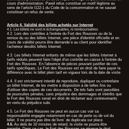
cours d'administration. Pareil refus constitue un motif légitime au
sens de l’article l122-1 du Code de la consommation et ne saurait
constituer un refus de vente.
Article 4. Validité des billets achetés sur Internet
4.1. Les billets ne sont ni échangeables, ni remboursables
.
4.2. Lors des contrôles à l'entrée du Fort des Rousses ou de la
remise du ou des billets Internet, une pièce d'identité officielle et en
cours de validité pourra être demande´e au client pour identifier
l'acheteur desdits billets Internet.
4.3. Les billets Internet enfants de même que les billets Internet à
tarifs réduits peuvent faire l'objet d'un contrôle en caisse à l'entrée du
Fort des Rousses En l'absence de pièces pouvant justifier de ces
tarifs spécifiques, Le Fort des Rousses est en droit de faire payer la
différence avec le billet plein tarif en vigueur lors de la date de visite.
4.4. Il est strictement interdit de reproduire, dupliquer ou contrefaire
un billet Internet, de les mettre à disposition à de telles fins ou
d'utiliser des copies de ces documents. De tels faits sont passibles
de poursuites pénales, sans préjudice des dommages et intérêts que
le Fort des Rousses serait en droit de réclamer aux contrevenants
en vertu du préjudice subi.
4.5. Le Fort des Rousses ne peut en aucun cas voir sa
responsabilité engagée notamment en cas de perte ou de vol du
billet. Il ne pourra pas être de´livre´ de duplicata sur place.
4.6.
Au delà de 10 minutes de retard, la visite ne pourra être
garantie. Dans ce cas, le Fort des Rousses se réserve le droit