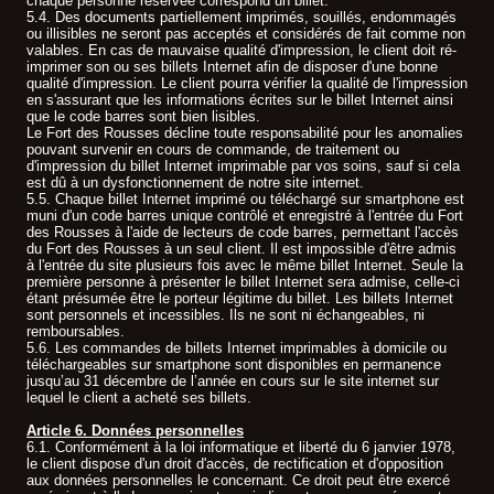
chaque personne réservée correspond un billet.
5.4. Des documents partiellement imprimés, souillés, endommagés
ou illisibles ne seront pas acceptés et considérés de fait comme non
valables. En cas de mauvaise qualité d'impression, le client doit ré-
imprimer son ou ses billets Internet afin de disposer d'une bonne
qualité d'impression. Le client pourra vérifier la qualité de l'impression
en s'assurant que les informations écrites sur le billet Internet ainsi
que le code barres sont bien lisibles.
Le Fort des Rousses décline toute responsabilité pour les anomalies
pouvant survenir en cours de commande, de traitement ou
d'impression du billet Internet imprimable par vos soins, sauf si cela
est dû à un dysfonctionnement de notre site internet.
5.5. Chaque billet Internet imprimé ou téléchargé sur smartphone est
muni d'un code barres unique contrôlé et enregistré à l'entrée du Fort
des Rousses à l'aide de lecteurs de code barres, permettant l'accès
du Fort des Rousses à un seul client. Il est impossible d'être admis
à l'entrée du site plusieurs fois avec le même billet Internet. Seule la
première personne à présenter le billet Internet sera admise, celle-ci
étant présumée être le porteur légitime du billet. Les billets Internet
sont personnels et incessibles. Ils ne sont ni échangeables, ni
remboursables.
5.6. Les commandes de billets Internet imprimables à domicile ou
téléchargeables sur smartphone sont disponibles en permanence
jusqu’au 31 décembre de l’année en cours sur le site internet sur
lequel le client a acheté ses billets.
Article 6. Données personnelles
6.1. Conformément à la loi informatique et liberté du 6 janvier 1978,
le client dispose d'un droit d'accès, de rectification et d'opposition
aux données personnelles le concernant. Ce droit peut être exercé