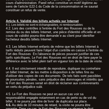
cours d'administration. Pareil refus constitue un motif légitime au
sens de l’article l122-1 du Code de la consommation et ne saurait
constituer un refus de vente.
Article 4. Validité des billets achetés sur Internet
4.1. Les billets ne sont ni échangeables, ni remboursables
.
4.2. Lors des contrôles à l'entrée du Fort des Rousses ou de la
remise du ou des billets Internet, une pièce d'identité officielle et en
cours de validité pourra être demande´e au client pour identifier
l'acheteur desdits billets Internet.
4.3. Les billets Internet enfants de même que les billets Internet à
tarifs réduits peuvent faire l'objet d'un contrôle en caisse à l'entrée du
Fort des Rousses En l'absence de pièces pouvant justifier de ces
tarifs spécifiques, Le Fort des Rousses est en droit de faire payer la
différence avec le billet plein tarif en vigueur lors de la date de visite.
4.4. Il est strictement interdit de reproduire, dupliquer ou contrefaire
un billet Internet, de les mettre à disposition à de telles fins ou
d'utiliser des copies de ces documents. De tels faits sont passibles
de poursuites pénales, sans préjudice des dommages et intérêts que
le Fort des Rousses serait en droit de réclamer aux contrevenants
en vertu du préjudice subi.
4.5. Le Fort des Rousses ne peut en aucun cas voir sa
responsabilité engagée notamment en cas de perte ou de vol du
billet. Il ne pourra pas être de´livre´ de duplicata sur place.
4.6.
Au delà de 10 minutes de retard, la visite ne pourra être
garantie. Dans ce cas, le Fort des Rousses se réserve le droit