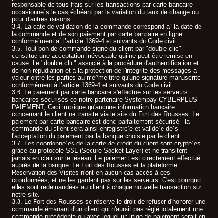
responsable de tous frais sur les transactions par carte bancaire
occasionne´s le cas échéant par la variation du taux de change ou
pour d'autres raisons.
3.4. La date de validation de la commande correspond a` la date de
la commande et de son paiement par carte bancaire en ligne
conforme´ment a` l’article 1369-4 et suivants du Code civil.
3.5. Tout bon de commande signé du client par "double clic"
constitue une acceptation irrévocable qui ne peut être remise en
cause. Le "double clic" associé à la procédure d'authentification et
de non répudiation et à la protection de l'intégrité des messages a
valeur entre les parties au me^me titre qu'une signature manuscrite
conformément à l’article 1369-4 et suivants du Code civil.
3.6. Le paiement par carte bancaire s'effectue sur les serveurs
bancaires sécurisés de notre partenaire Systempay CYBERPLUS
PAIEMENT, Ceci implique qu'aucune information bancaire
concernant le client ne transite via le site du Fort des Rousses. Le
paiement par carte bancaire est donc parfaitement sécurisé ; la
commande du client sera ainsi enregistre´e et valide´e de`s
l'acceptation du paiement par la banque choisie par le client.
3.7. Les coordonne´es de la carte de crédit du client sont crypte´es
grâce au protocole SSL (Secure Socket Layer) et ne transitent
jamais en clair sur le réseau. Le paiement est directement effectué
auprès de la banque. Le Fort des Rousses et la plateforme
Réservation des Visites n'ont en aucun cas accès à ces
coordonnées, et ne les gardent pas sur les serveurs. C'est pourquoi
elles sont redemandées au client à chaque nouvelle transaction sur
notre site.
3.8. Le Fort des Rousses se réserve le droit de refuser d'honorer une
commande émanant d'un client qui n'aurait pas réglé totalement une
commande précédente ou avec lequel un litige de paiement serait en