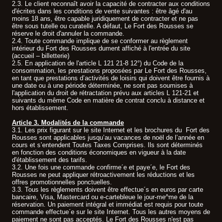
2.3. Le client reconnaît avoir la capacité de contracter aux conditions
d'écrites dans les conditions de vente suivantes : être âgé d'au
moins 18 ans, être capable juridiquement de contracter et ne pas
être sous tutelle ou curatelle. A défaut, Le Fort des Rousses se
réserve le droit d'annuler la commande.
2.4. Toute commande implique de se conformer au règlement
intérieur du Fort des Rousses dument affiché à l'entrée du site
(accueil – billetterie)
2.5. En application de l'article L 121 21-8 12°) du Code de la
consommation, les prestations proposées par Le Fort des Rousses,
en tant que prestations d’activités de loisirs qui doivent être fournis à
une date ou à une période déterminée, ne sont pas soumises à
l'application du droit de rétractation prévu aux articles L 121-21 et
suivants du même Code en matière de contrat conclu à distance et
hors établissement.
Article 3. Modalités de la commande
3.1. Les prix figurant sur le site Internet et les brochures du Fort des
Rousses sont applicables jusqu’au vacances de noël de l’année en
cours et s’entendent Toutes Taxes Comprises. Ils sont déterminés
en fonction des conditions économiques en vigueur à la date
d'établissement des tarifs.
3.2. Une fois une commande confirme´e et paye´e, le Fort des
Rousses ne peut appliquer rétroactivement les réductions et les
offres promotionnelles ponctuelles.
3.3. Tous les règlements doivent être effectue´s en euros par carte
bancaire, Visa, Mastercard ou e-cartebleue le jour-me^me de la
réservation. Un paiement intégral et immédiat est requis pour toute
commande effectue´e sur le site Internet. Tous les autres moyens de
paiement ne sont pas acceptés. Le Fort des Rousses n'est pas