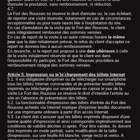
d'annuler la prestation, sans remboursement, ni réduction.
4.7.
Le Fort des Rousses se réserve le droit d'annuler ou, le cas échéant,
de reporter une visite réservée, notamment en cas de circonstances
exceptionnelles ou pour toute raison liée à l'exploitation du site.
En cas d'annulation de la visite par le Fort des Rousses, le client
sera intégralement remboursé des sommes versées.
En cas de report de la visite à un autre créneau horaire
le même
jour
que la date initialement prévue, le refus du client d'accepter ce
report ne donnera lieu à aucun remboursement.
En revanche, si le report est proposé à une
date ultérieure
à celle
de la visite initialement réservée et que le client est dans
l'impossibilité d'y participer, le Fort des Rousses procédera au
remboursement intégral des sommes versées.
Article 5. Impression ou te´le´chargement des billets Internet
5.1. Il est obligatoire d'imprimer ou de télécharger sur smartphone
tous les billets Internet commandés et de présenter lesdits billets
imprimés ou téléchargés sur smartphone en caisse le jour de la
visite.Le Fort des Rousses se réserve le droit d’interdire l’entrée au
site en l’absence de présentation des billets.
5.2. La fonctionnalité d'impression des billets d'entrée du Fort des
Rousses achetés via Internet implique d'imprimer lesdits documents
sur une imprimante ordinaire à partir d'un accès Internet.
5.3. Le client doit s'assurer que les billets imprimés disposent d'une
bonne qualité d'impression et ainsi correspondre impérativement aux
conditions de validité décrites ci-après. Pour être valides, ils doivent
être imprimés en mode portrait, sans modification de la taille
d'impression, sur une feuille A4 blanche, vierge recto et verso. A