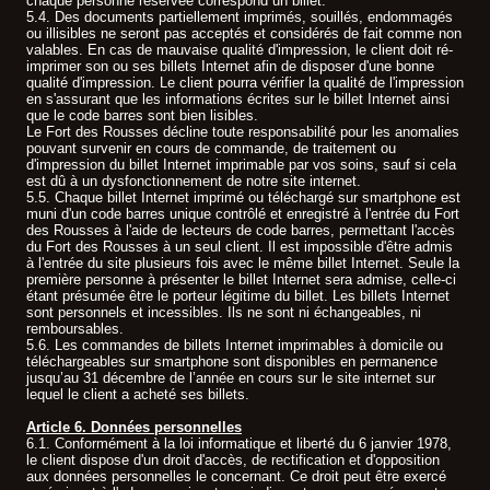
chaque personne réservée correspond un billet.
5.4. Des documents partiellement imprimés, souillés, endommagés
ou illisibles ne seront pas acceptés et considérés de fait comme non
valables. En cas de mauvaise qualité d'impression, le client doit ré-
imprimer son ou ses billets Internet afin de disposer d'une bonne
qualité d'impression. Le client pourra vérifier la qualité de l'impression
en s'assurant que les informations écrites sur le billet Internet ainsi
que le code barres sont bien lisibles.
Le Fort des Rousses décline toute responsabilité pour les anomalies
pouvant survenir en cours de commande, de traitement ou
d'impression du billet Internet imprimable par vos soins, sauf si cela
est dû à un dysfonctionnement de notre site internet.
5.5. Chaque billet Internet imprimé ou téléchargé sur smartphone est
muni d'un code barres unique contrôlé et enregistré à l'entrée du Fort
des Rousses à l'aide de lecteurs de code barres, permettant l'accès
du Fort des Rousses à un seul client. Il est impossible d'être admis
à l'entrée du site plusieurs fois avec le même billet Internet. Seule la
première personne à présenter le billet Internet sera admise, celle-ci
étant présumée être le porteur légitime du billet. Les billets Internet
sont personnels et incessibles. Ils ne sont ni échangeables, ni
remboursables.
5.6. Les commandes de billets Internet imprimables à domicile ou
téléchargeables sur smartphone sont disponibles en permanence
jusqu’au 31 décembre de l’année en cours sur le site internet sur
lequel le client a acheté ses billets.
Article 6. Données personnelles
6.1. Conformément à la loi informatique et liberté du 6 janvier 1978,
le client dispose d'un droit d'accès, de rectification et d'opposition
aux données personnelles le concernant. Ce droit peut être exercé