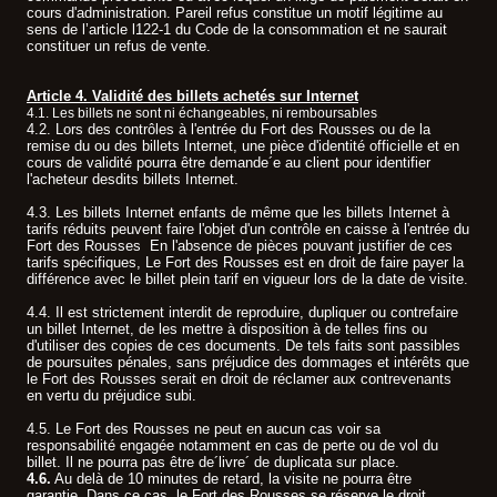
cours d'administration. Pareil refus constitue un motif légitime au
sens de l’article l122-1 du Code de la consommation et ne saurait
constituer un refus de vente.
Article 4. Validité des billets achetés sur Internet
4.1. Les billets ne sont ni échangeables, ni remboursables
.
4.2. Lors des contrôles à l'entrée du Fort des Rousses ou de la
remise du ou des billets Internet, une pièce d'identité officielle et en
cours de validité pourra être demande´e au client pour identifier
l'acheteur desdits billets Internet.
4.3. Les billets Internet enfants de même que les billets Internet à
tarifs réduits peuvent faire l'objet d'un contrôle en caisse à l'entrée du
Fort des Rousses En l'absence de pièces pouvant justifier de ces
tarifs spécifiques, Le Fort des Rousses est en droit de faire payer la
différence avec le billet plein tarif en vigueur lors de la date de visite.
4.4. Il est strictement interdit de reproduire, dupliquer ou contrefaire
un billet Internet, de les mettre à disposition à de telles fins ou
d'utiliser des copies de ces documents. De tels faits sont passibles
de poursuites pénales, sans préjudice des dommages et intérêts que
le Fort des Rousses serait en droit de réclamer aux contrevenants
en vertu du préjudice subi.
4.5. Le Fort des Rousses ne peut en aucun cas voir sa
responsabilité engagée notamment en cas de perte ou de vol du
billet. Il ne pourra pas être de´livre´ de duplicata sur place.
4.6.
Au delà de 10 minutes de retard, la visite ne pourra être
garantie. Dans ce cas, le Fort des Rousses se réserve le droit