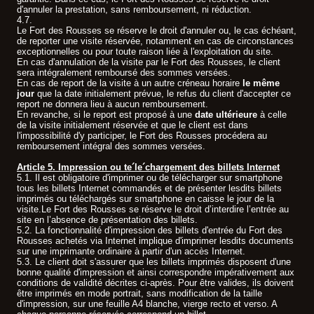
d'annuler la prestation, sans remboursement, ni réduction.
4.7.
Le Fort des Rousses se réserve le droit d'annuler ou, le cas échéant,
de reporter une visite réservée, notamment en cas de circonstances
exceptionnelles ou pour toute raison liée à l'exploitation du site.
En cas d'annulation de la visite par le Fort des Rousses, le client
sera intégralement remboursé des sommes versées.
En cas de report de la visite à un autre créneau horaire
le même
jour
que la date initialement prévue, le refus du client d'accepter ce
report ne donnera lieu à aucun remboursement.
En revanche, si le report est proposé à une
date ultérieure
à celle
de la visite initialement réservée et que le client est dans
l'impossibilité d'y participer, le Fort des Rousses procédera au
remboursement intégral des sommes versées.
Article 5. Impression ou te´le´chargement des billets Internet
5.1. Il est obligatoire d'imprimer ou de télécharger sur smartphone
tous les billets Internet commandés et de présenter lesdits billets
imprimés ou téléchargés sur smartphone en caisse le jour de la
visite.Le Fort des Rousses se réserve le droit d’interdire l’entrée au
site en l’absence de présentation des billets.
5.2. La fonctionnalité d'impression des billets d'entrée du Fort des
Rousses achetés via Internet implique d'imprimer lesdits documents
sur une imprimante ordinaire à partir d'un accès Internet.
5.3. Le client doit s'assurer que les billets imprimés disposent d'une
bonne qualité d'impression et ainsi correspondre impérativement aux
conditions de validité décrites ci-après. Pour être valides, ils doivent
être imprimés en mode portrait, sans modification de la taille
d'impression, sur une feuille A4 blanche, vierge recto et verso. A