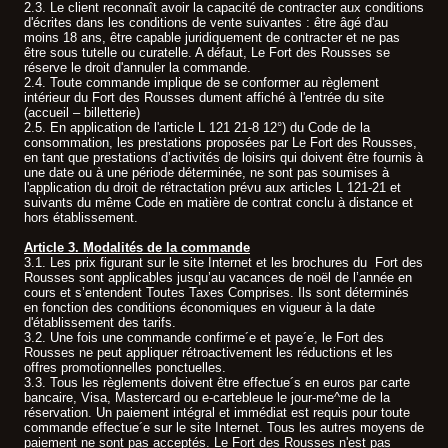
2.3. Le client reconnaît avoir la capacité de contracter aux conditions
d'écrites dans les conditions de vente suivantes : être âgé d'au
moins 18 ans, être capable juridiquement de contracter et ne pas
être sous tutelle ou curatelle. A défaut, Le Fort des Rousses se
réserve le droit d'annuler la commande.
2.4. Toute commande implique de se conformer au règlement
intérieur du Fort des Rousses dument affiché à l'entrée du site
(accueil – billetterie)
2.5. En application de l'article L 121 21-8 12°) du Code de la
consommation, les prestations proposées par Le Fort des Rousses,
en tant que prestations d’activités de loisirs qui doivent être fournis à
une date ou à une période déterminée, ne sont pas soumises à
l'application du droit de rétractation prévu aux articles L 121-21 et
suivants du même Code en matière de contrat conclu à distance et
hors établissement.
Article 3. Modalités de la commande
3.1. Les prix figurant sur le site Internet et les brochures du Fort des
Rousses sont applicables jusqu’au vacances de noël de l’année en
cours et s’entendent Toutes Taxes Comprises. Ils sont déterminés
en fonction des conditions économiques en vigueur à la date
d'établissement des tarifs.
3.2. Une fois une commande confirme´e et paye´e, le Fort des
Rousses ne peut appliquer rétroactivement les réductions et les
offres promotionnelles ponctuelles.
3.3. Tous les règlements doivent être effectue´s en euros par carte
bancaire, Visa, Mastercard ou e-cartebleue le jour-me^me de la
réservation. Un paiement intégral et immédiat est requis pour toute
commande effectue´e sur le site Internet. Tous les autres moyens de
paiement ne sont pas acceptés. Le Fort des Rousses n'est pas