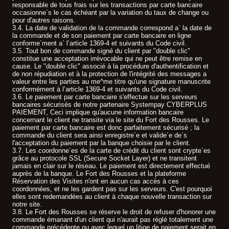
responsable de tous frais sur les transactions par carte bancaire
occasionne´s le cas échéant par la variation du taux de change ou
pour d'autres raisons.
3.4. La date de validation de la commande correspond a` la date de
la commande et de son paiement par carte bancaire en ligne
conforme´ment a` l’article 1369-4 et suivants du Code civil.
3.5. Tout bon de commande signé du client par "double clic"
constitue une acceptation irrévocable qui ne peut être remise en
cause. Le "double clic" associé à la procédure d'authentification et
de non répudiation et à la protection de l'intégrité des messages a
valeur entre les parties au me^me titre qu'une signature manuscrite
conformément à l’article 1369-4 et suivants du Code civil.
3.6. Le paiement par carte bancaire s'effectue sur les serveurs
bancaires sécurisés de notre partenaire Systempay CYBERPLUS
PAIEMENT, Ceci implique qu'aucune information bancaire
concernant le client ne transite via le site du Fort des Rousses. Le
paiement par carte bancaire est donc parfaitement sécurisé ; la
commande du client sera ainsi enregistre´e et valide´e de`s
l'acceptation du paiement par la banque choisie par le client.
3.7. Les coordonne´es de la carte de crédit du client sont crypte´es
grâce au protocole SSL (Secure Socket Layer) et ne transitent
jamais en clair sur le réseau. Le paiement est directement effectué
auprès de la banque. Le Fort des Rousses et la plateforme
Réservation des Visites n'ont en aucun cas accès à ces
coordonnées, et ne les gardent pas sur les serveurs. C'est pourquoi
elles sont redemandées au client à chaque nouvelle transaction sur
notre site.
3.8. Le Fort des Rousses se réserve le droit de refuser d'honorer une
commande émanant d'un client qui n'aurait pas réglé totalement une
commande précédente ou avec lequel un litige de paiement serait en