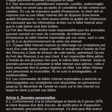
chaque personne réservée correspond un billet.
5.4. Des documents partiellement imprimés, souillés, endommagés
ou illisibles ne seront pas acceptés et considérés de fait comme non
valables. En cas de mauvaise qualité d'impression, le client doit ré-
imprimer son ou ses billets Internet afin de disposer d'une bonne
qualité d'impression. Le client pourra vérifier la qualité de l'impression
en s'assurant que les informations écrites sur le billet Internet ainsi
que le code barres sont bien lisibles.
Le Fort des Rousses décline toute responsabilité pour les anomalies
pouvant survenir en cours de commande, de traitement ou
d'impression du billet Internet imprimable par vos soins, sauf si cela
est dû à un dysfonctionnement de notre site internet.
5.5. Chaque billet Internet imprimé ou téléchargé sur smartphone est
muni d'un code barres unique contrôlé et enregistré à l'entrée du Fort
des Rousses à l'aide de lecteurs de code barres, permettant l'accès
du Fort des Rousses à un seul client. Il est impossible d'être admis
à l'entrée du site plusieurs fois avec le même billet Internet. Seule la
première personne à présenter le billet Internet sera admise, celle-ci
étant présumée être le porteur légitime du billet. Les billets Internet
sont personnels et incessibles. Ils ne sont ni échangeables, ni
remboursables.
5.6. Les commandes de billets Internet imprimables à domicile ou
téléchargeables sur smartphone sont disponibles en permanence
jusqu’au 31 décembre de l’année en cours sur le site internet sur
lequel le client a acheté ses billets.
Article 6. Données personnelles
6.1. Conformément à la loi informatique et liberté du 6 janvier 1978,
le client dispose d'un droit d'accès, de rectification et d'opposition
aux données personnelles le concernant. Ce droit peut être exercé