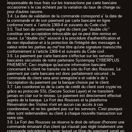
responsable de tous frais sur les transactions par carte bancaire
occasionne´s le cas échéant par la variation du taux de change ou
pour d'autres raisons.
3.4. La date de validation de la commande correspond a` la date de
la commande et de son paiement par carte bancaire en ligne
conforme´ment a` l’article 1369-4 et suivants du Code civil.
3.5. Tout bon de commande signé du client par "double clic"
constitue une acceptation irrévocable qui ne peut être remise en
cause. Le "double clic" associé à la procédure d'authentification et
de non répudiation et à la protection de l'intégrité des messages a
valeur entre les parties au me^me titre qu'une signature manuscrite
conformément à l’article 1369-4 et suivants du Code civil.
3.6. Le paiement par carte bancaire s'effectue sur les serveurs
bancaires sécurisés de notre partenaire Systempay CYBERPLUS
PAIEMENT, Ceci implique qu'aucune information bancaire
concernant le client ne transite via le site du Fort des Rousses. Le
paiement par carte bancaire est donc parfaitement sécurisé ; la
commande du client sera ainsi enregistre´e et valide´e de`s
l'acceptation du paiement par la banque choisie par le client.
3.7. Les coordonne´es de la carte de crédit du client sont crypte´es
grâce au protocole SSL (Secure Socket Layer) et ne transitent
jamais en clair sur le réseau. Le paiement est directement effectué
auprès de la banque. Le Fort des Rousses et la plateforme
Réservation des Visites n'ont en aucun cas accès à ces
coordonnées, et ne les gardent pas sur les serveurs. C'est pourquoi
elles sont redemandées au client à chaque nouvelle transaction sur
notre site.
3.8. Le Fort des Rousses se réserve le droit de refuser d'honorer une
commande émanant d'un client qui n'aurait pas réglé totalement une
commande précédente ou avec lequel un litige de paiement serait en