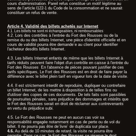
cours d'administration. Pareil refus constitue un motif légitime au
sens de l’article l122-1 du Code de la consommation et ne saurait
constituer un refus de vente.
Article 4. Validité des billets achetés sur Internet
4.1. Les billets ne sont ni échangeables, ni remboursables
.
4.2. Lors des contrôles à l'entrée du Fort des Rousses ou de la
remise du ou des billets Internet, une pièce d'identité officielle et en
cours de validité pourra être demande´e au client pour identifier
l'acheteur desdits billets Internet.
4.3. Les billets Internet enfants de même que les billets Internet à
tarifs réduits peuvent faire l'objet d'un contrôle en caisse à l'entrée du
Fort des Rousses En l'absence de pièces pouvant justifier de ces
tarifs spécifiques, Le Fort des Rousses est en droit de faire payer la
différence avec le billet plein tarif en vigueur lors de la date de visite.
4.4. Il est strictement interdit de reproduire, dupliquer ou contrefaire
un billet Internet, de les mettre à disposition à de telles fins ou
d'utiliser des copies de ces documents. De tels faits sont passibles
de poursuites pénales, sans préjudice des dommages et intérêts que
le Fort des Rousses serait en droit de réclamer aux contrevenants
en vertu du préjudice subi.
4.5. Le Fort des Rousses ne peut en aucun cas voir sa
responsabilité engagée notamment en cas de perte ou de vol du
billet. Il ne pourra pas être de´livre´ de duplicata sur place.
4.6.
Au delà de 10 minutes de retard, la visite ne pourra être
garantie. Dans ce cas, le Fort des Rousses se réserve le droit