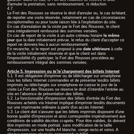
d'annuler la prestation, sans remboursement, ni réduction.
4.7.
Le Fort des Rousses se réserve le droit d'annuler ou, le cas échéant,
de reporter une visite réservée, notamment en cas de circonstances
exceptionnelles ou pour toute raison liée à l'exploitation du site.
En cas d'annulation de la visite par le Fort des Rousses, le client
sera intégralement remboursé des sommes versées.
En cas de report de la visite à un autre créneau horaire
le même
jour
que la date initialement prévue, le refus du client d'accepter ce
report ne donnera lieu à aucun remboursement.
En revanche, si le report est proposé à une
date ultérieure
à celle
de la visite initialement réservée et que le client est dans
l'impossibilité d'y participer, le Fort des Rousses procédera au
remboursement intégral des sommes versées.
Article 5. Impression ou te´le´chargement des billets Internet
5.1. Il est obligatoire d'imprimer ou de télécharger sur smartphone
tous les billets Internet commandés et de présenter lesdits billets
imprimés ou téléchargés sur smartphone en caisse le jour de la
visite.Le Fort des Rousses se réserve le droit d’interdire l’entrée au
site en l’absence de présentation des billets.
5.2. La fonctionnalité d'impression des billets d'entrée du Fort des
Rousses achetés via Internet implique d'imprimer lesdits documents
sur une imprimante ordinaire à partir d'un accès Internet.
5.3. Le client doit s'assurer que les billets imprimés disposent d'une
bonne qualité d'impression et ainsi correspondre impérativement aux
conditions de validité décrites ci-après. Pour être valides, ils doivent
être imprimés en mode portrait, sans modification de la taille
d'impression, sur une feuille A4 blanche, vierge recto et verso. A