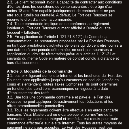
2.3. Le client reconnaît avoir la capacité de contracter aux conditions
d'écrites dans les conditions de vente suivantes : être âgé d'au
moins 18 ans, être capable juridiquement de contracter et ne pas
être sous tutelle ou curatelle. A défaut, Le Fort des Rousses se
réserve le droit d'annuler la commande.
2.4. Toute commande implique de se conformer au règlement
intérieur du Fort des Rousses dument affiché à l'entrée du site
(accueil – billetterie)
2.5. En application de l'article L 121 21-8 12°) du Code de la
consommation, les prestations proposées par Le Fort des Rousses,
en tant que prestations d’activités de loisirs qui doivent être fournis à
une date ou à une période déterminée, ne sont pas soumises à
l'application du droit de rétractation prévu aux articles L 121-21 et
suivants du même Code en matière de contrat conclu à distance et
hors établissement.
Article 3. Modalités de la commande
3.1. Les prix figurant sur le site Internet et les brochures du Fort des
Rousses sont applicables jusqu’au vacances de noël de l’année en
cours et s’entendent Toutes Taxes Comprises. Ils sont déterminés
en fonction des conditions économiques en vigueur à la date
d'établissement des tarifs.
3.2. Une fois une commande confirme´e et paye´e, le Fort des
Rousses ne peut appliquer rétroactivement les réductions et les
offres promotionnelles ponctuelles.
3.3. Tous les règlements doivent être effectue´s en euros par carte
bancaire, Visa, Mastercard ou e-cartebleue le jour-me^me de la
réservation. Un paiement intégral et immédiat est requis pour toute
commande effectue´e sur le site Internet. Tous les autres moyens de
paiement ne sont pas acceptés. Le Fort des Rousses n'est pas