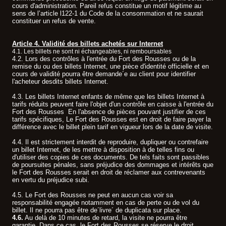
cours d'administration. Pareil refus constitue un motif légitime au
sens de l’article l122-1 du Code de la consommation et ne saurait
constituer un refus de vente.
Article 4. Validité des billets achetés sur Internet
4.1. Les billets ne sont ni échangeables, ni remboursables
.
4.2. Lors des contrôles à l'entrée du Fort des Rousses ou de la
remise du ou des billets Internet, une pièce d'identité officielle et en
cours de validité pourra être demande´e au client pour identifier
l'acheteur desdits billets Internet.
4.3. Les billets Internet enfants de même que les billets Internet à
tarifs réduits peuvent faire l'objet d'un contrôle en caisse à l'entrée du
Fort des Rousses En l'absence de pièces pouvant justifier de ces
tarifs spécifiques, Le Fort des Rousses est en droit de faire payer la
différence avec le billet plein tarif en vigueur lors de la date de visite.
4.4. Il est strictement interdit de reproduire, dupliquer ou contrefaire
un billet Internet, de les mettre à disposition à de telles fins ou
d'utiliser des copies de ces documents. De tels faits sont passibles
de poursuites pénales, sans préjudice des dommages et intérêts que
le Fort des Rousses serait en droit de réclamer aux contrevenants
en vertu du préjudice subi.
4.5. Le Fort des Rousses ne peut en aucun cas voir sa
responsabilité engagée notamment en cas de perte ou de vol du
billet. Il ne pourra pas être de´livre´ de duplicata sur place.
4.6.
Au delà de 10 minutes de retard, la visite ne pourra être
garantie. Dans ce cas, le Fort des Rousses se réserve le droit