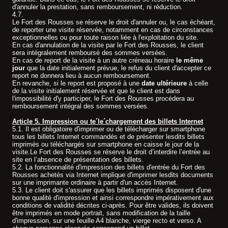
d'annuler la prestation, sans remboursement, ni réduction.
4.7.
Le Fort des Rousses se réserve le droit d'annuler ou, le cas échéant,
de reporter une visite réservée, notamment en cas de circonstances
exceptionnelles ou pour toute raison liée à l'exploitation du site.
En cas d'annulation de la visite par le Fort des Rousses, le client
sera intégralement remboursé des sommes versées.
En cas de report de la visite à un autre créneau horaire
le même
jour
que la date initialement prévue, le refus du client d'accepter ce
report ne donnera lieu à aucun remboursement.
En revanche, si le report est proposé à une
date ultérieure
à celle
de la visite initialement réservée et que le client est dans
l'impossibilité d'y participer, le Fort des Rousses procédera au
remboursement intégral des sommes versées.
Article 5. Impression ou te´le´chargement des billets Internet
5.1. Il est obligatoire d'imprimer ou de télécharger sur smartphone
tous les billets Internet commandés et de présenter lesdits billets
imprimés ou téléchargés sur smartphone en caisse le jour de la
visite.Le Fort des Rousses se réserve le droit d’interdire l’entrée au
site en l’absence de présentation des billets.
5.2. La fonctionnalité d'impression des billets d'entrée du Fort des
Rousses achetés via Internet implique d'imprimer lesdits documents
sur une imprimante ordinaire à partir d'un accès Internet.
5.3. Le client doit s'assurer que les billets imprimés disposent d'une
bonne qualité d'impression et ainsi correspondre impérativement aux
conditions de validité décrites ci-après. Pour être valides, ils doivent
être imprimés en mode portrait, sans modification de la taille
d'impression, sur une feuille A4 blanche, vierge recto et verso. A