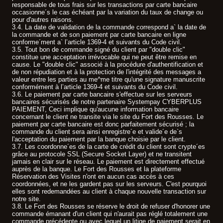
responsable de tous frais sur les transactions par carte bancaire
occasionne´s le cas échéant par la variation du taux de change ou
pour d'autres raisons.
3.4. La date de validation de la commande correspond a` la date de
la commande et de son paiement par carte bancaire en ligne
conforme´ment a` l’article 1369-4 et suivants du Code civil.
3.5. Tout bon de commande signé du client par "double clic"
constitue une acceptation irrévocable qui ne peut être remise en
cause. Le "double clic" associé à la procédure d'authentification et
de non répudiation et à la protection de l'intégrité des messages a
valeur entre les parties au me^me titre qu'une signature manuscrite
conformément à l’article 1369-4 et suivants du Code civil.
3.6. Le paiement par carte bancaire s'effectue sur les serveurs
bancaires sécurisés de notre partenaire Systempay CYBERPLUS
PAIEMENT, Ceci implique qu'aucune information bancaire
concernant le client ne transite via le site du Fort des Rousses. Le
paiement par carte bancaire est donc parfaitement sécurisé ; la
commande du client sera ainsi enregistre´e et valide´e de`s
l'acceptation du paiement par la banque choisie par le client.
3.7. Les coordonne´es de la carte de crédit du client sont crypte´es
grâce au protocole SSL (Secure Socket Layer) et ne transitent
jamais en clair sur le réseau. Le paiement est directement effectué
auprès de la banque. Le Fort des Rousses et la plateforme
Réservation des Visites n'ont en aucun cas accès à ces
coordonnées, et ne les gardent pas sur les serveurs. C'est pourquoi
elles sont redemandées au client à chaque nouvelle transaction sur
notre site.
3.8. Le Fort des Rousses se réserve le droit de refuser d'honorer une
commande émanant d'un client qui n'aurait pas réglé totalement une
commande précédente ou avec lequel un litige de paiement serait en