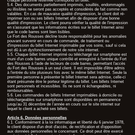
chaque personne réservée correspond un billet.
5.4. Des documents partiellement imprimés, souillés, endommagés
ou illisibles ne seront pas acceptés et considérés de fait comme non
valables. En cas de mauvaise qualité d'impression, le client doit ré-
imprimer son ou ses billets Internet afin de disposer d'une bonne
qualité d'impression. Le client pourra vérifier la qualité de l'impression
en s'assurant que les informations écrites sur le billet Internet ainsi
que le code barres sont bien lisibles.
Le Fort des Rousses décline toute responsabilité pour les anomalies
pouvant survenir en cours de commande, de traitement ou
d'impression du billet Internet imprimable par vos soins, sauf si cela
est dû à un dysfonctionnement de notre site internet.
5.5. Chaque billet Internet imprimé ou téléchargé sur smartphone est
muni d'un code barres unique contrôlé et enregistré à l'entrée du Fort
des Rousses à l'aide de lecteurs de code barres, permettant l'accès
du Fort des Rousses à un seul client. Il est impossible d'être admis
à l'entrée du site plusieurs fois avec le même billet Internet. Seule la
première personne à présenter le billet Internet sera admise, celle-ci
étant présumée être le porteur légitime du billet. Les billets Internet
sont personnels et incessibles. Ils ne sont ni échangeables, ni
remboursables.
5.6. Les commandes de billets Internet imprimables à domicile ou
téléchargeables sur smartphone sont disponibles en permanence
jusqu’au 31 décembre de l’année en cours sur le site internet sur
lequel le client a acheté ses billets.
Article 6. Données personnelles
6.1. Conformément à la loi informatique et liberté du 6 janvier 1978,
le client dispose d'un droit d'accès, de rectification et d'opposition
aux données personnelles le concernant. Ce droit peut être exercé