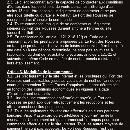
2.3. Le client reconnaît avoir la capacité de contracter aux conditions
d'écrites dans les conditions de vente suivantes : être âgé d'au
moins 18 ans, être capable juridiquement de contracter et ne pas
être sous tutelle ou curatelle. A défaut, Le Fort des Rousses se
réserve le droit d'annuler la commande.
2.4. Toute commande implique de se conformer au règlement
intérieur du Fort des Rousses dument affiché à l'entrée du site
(accueil – billetterie)
2.5. En application de l'article L 121 21-8 12°) du Code de la
consommation, les prestations proposées par Le Fort des Rousses,
en tant que prestations d’activités de loisirs qui doivent être fournis à
une date ou à une période déterminée, ne sont pas soumises à
l'application du droit de rétractation prévu aux articles L 121-21 et
suivants du même Code en matière de contrat conclu à distance et
hors établissement.
Article 3. Modalités de la commande
3.1. Les prix figurant sur le site Internet et les brochures du Fort des
Rousses sont applicables jusqu’au vacances de noël de l’année en
cours et s’entendent Toutes Taxes Comprises. Ils sont déterminés
en fonction des conditions économiques en vigueur à la date
d'établissement des tarifs.
3.2. Une fois une commande confirme´e et paye´e, le Fort des
Rousses ne peut appliquer rétroactivement les réductions et les
offres promotionnelles ponctuelles.
3.3. Tous les règlements doivent être effectue´s en euros par carte
bancaire, Visa, Mastercard ou e-cartebleue le jour-me^me de la
réservation. Un paiement intégral et immédiat est requis pour toute
commande effectue´e sur le site Internet. Tous les autres moyens de
paiement ne sont pas acceptés. Le Fort des Rousses n'est pas