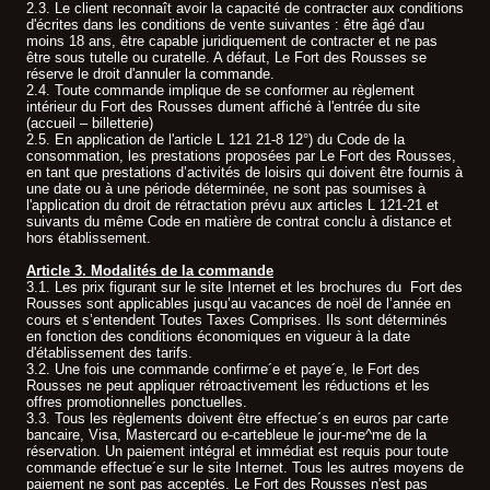
2.3. Le client reconnaît avoir la capacité de contracter aux conditions
d'écrites dans les conditions de vente suivantes : être âgé d'au
moins 18 ans, être capable juridiquement de contracter et ne pas
être sous tutelle ou curatelle. A défaut, Le Fort des Rousses se
réserve le droit d'annuler la commande.
2.4. Toute commande implique de se conformer au règlement
intérieur du Fort des Rousses dument affiché à l'entrée du site
(accueil – billetterie)
2.5. En application de l'article L 121 21-8 12°) du Code de la
consommation, les prestations proposées par Le Fort des Rousses,
en tant que prestations d’activités de loisirs qui doivent être fournis à
une date ou à une période déterminée, ne sont pas soumises à
l'application du droit de rétractation prévu aux articles L 121-21 et
suivants du même Code en matière de contrat conclu à distance et
hors établissement.
Article 3. Modalités de la commande
3.1. Les prix figurant sur le site Internet et les brochures du Fort des
Rousses sont applicables jusqu’au vacances de noël de l’année en
cours et s’entendent Toutes Taxes Comprises. Ils sont déterminés
en fonction des conditions économiques en vigueur à la date
d'établissement des tarifs.
3.2. Une fois une commande confirme´e et paye´e, le Fort des
Rousses ne peut appliquer rétroactivement les réductions et les
offres promotionnelles ponctuelles.
3.3. Tous les règlements doivent être effectue´s en euros par carte
bancaire, Visa, Mastercard ou e-cartebleue le jour-me^me de la
réservation. Un paiement intégral et immédiat est requis pour toute
commande effectue´e sur le site Internet. Tous les autres moyens de
paiement ne sont pas acceptés. Le Fort des Rousses n'est pas