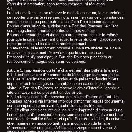
d'annuler la prestation, sans remboursement, ni réduction.
4.7.
Le Fort des Rousses se réserve le droit d'annuler ou, le cas échéant,
de reporter une visite réservée, notamment en cas de circonstances
exceptionnelles ou pour toute raison liée à l'exploitation du site.
En cas d'annulation de la visite par le Fort des Rousses, le client
sera intégralement remboursé des sommes versées.
En cas de report de la visite à un autre créneau horaire
le même
jour
que la date initialement prévue, le refus du client d'accepter ce
report ne donnera lieu à aucun remboursement.
En revanche, si le report est proposé à une
date ultérieure
à celle
de la visite initialement réservée et que le client est dans
l'impossibilité d'y participer, le Fort des Rousses procédera au
remboursement intégral des sommes versées.
Article 5. Impression ou te´le´chargement des billets Internet
5.1. Il est obligatoire d'imprimer ou de télécharger sur smartphone
tous les billets Internet commandés et de présenter lesdits billets
imprimés ou téléchargés sur smartphone en caisse le jour de la
visite.Le Fort des Rousses se réserve le droit d’interdire l’entrée au
site en l’absence de présentation des billets.
5.2. La fonctionnalité d'impression des billets d'entrée du Fort des
Rousses achetés via Internet implique d'imprimer lesdits documents
sur une imprimante ordinaire à partir d'un accès Internet.
5.3. Le client doit s'assurer que les billets imprimés disposent d'une
bonne qualité d'impression et ainsi correspondre impérativement aux
conditions de validité décrites ci-après. Pour être valides, ils doivent
être imprimés en mode portrait, sans modification de la taille
d'impression, sur une feuille A4 blanche, vierge recto et verso. A