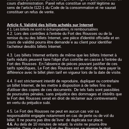
cours d'administration. Pareil refus constitue un motif légitime au
sens de l’article l122-1 du Code de la consommation et ne saurait
constituer un refus de vente.
Article 4. Validité des billets achetés sur Internet
4.1. Les billets ne sont ni échangeables, ni remboursables
.
4.2. Lors des contrôles à l'entrée du Fort des Rousses ou de la
remise du ou des billets Internet, une pièce d'identité officielle et en
cours de validité pourra être demande´e au client pour identifier
l'acheteur desdits billets Internet.
4.3. Les billets Internet enfants de même que les billets Internet à
tarifs réduits peuvent faire l'objet d'un contrôle en caisse à l'entrée du
Fort des Rousses En l'absence de pièces pouvant justifier de ces
tarifs spécifiques, Le Fort des Rousses est en droit de faire payer la
différence avec le billet plein tarif en vigueur lors de la date de visite.
4.4. Il est strictement interdit de reproduire, dupliquer ou contrefaire
un billet Internet, de les mettre à disposition à de telles fins ou
d'utiliser des copies de ces documents. De tels faits sont passibles
de poursuites pénales, sans préjudice des dommages et intérêts que
le Fort des Rousses serait en droit de réclamer aux contrevenants
en vertu du préjudice subi.
4.5. Le Fort des Rousses ne peut en aucun cas voir sa
responsabilité engagée notamment en cas de perte ou de vol du
billet. Il ne pourra pas être de´livre´ de duplicata sur place.
4.6.
Au delà de 10 minutes de retard, la visite ne pourra être
garantie. Dans ce cas, le Fort des Rousses se réserve le droit