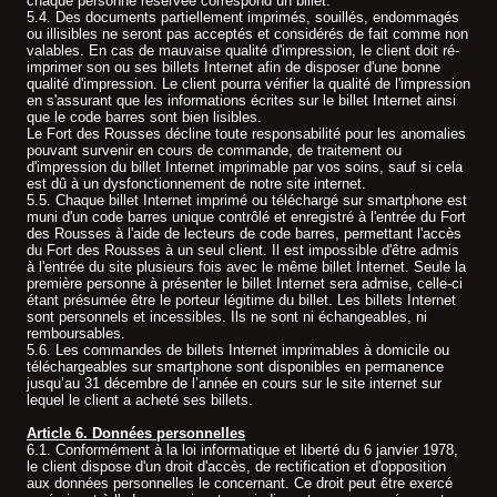
chaque personne réservée correspond un billet.
5.4. Des documents partiellement imprimés, souillés, endommagés
ou illisibles ne seront pas acceptés et considérés de fait comme non
valables. En cas de mauvaise qualité d'impression, le client doit ré-
imprimer son ou ses billets Internet afin de disposer d'une bonne
qualité d'impression. Le client pourra vérifier la qualité de l'impression
en s'assurant que les informations écrites sur le billet Internet ainsi
que le code barres sont bien lisibles.
Le Fort des Rousses décline toute responsabilité pour les anomalies
pouvant survenir en cours de commande, de traitement ou
d'impression du billet Internet imprimable par vos soins, sauf si cela
est dû à un dysfonctionnement de notre site internet.
5.5. Chaque billet Internet imprimé ou téléchargé sur smartphone est
muni d'un code barres unique contrôlé et enregistré à l'entrée du Fort
des Rousses à l'aide de lecteurs de code barres, permettant l'accès
du Fort des Rousses à un seul client. Il est impossible d'être admis
à l'entrée du site plusieurs fois avec le même billet Internet. Seule la
première personne à présenter le billet Internet sera admise, celle-ci
étant présumée être le porteur légitime du billet. Les billets Internet
sont personnels et incessibles. Ils ne sont ni échangeables, ni
remboursables.
5.6. Les commandes de billets Internet imprimables à domicile ou
téléchargeables sur smartphone sont disponibles en permanence
jusqu’au 31 décembre de l’année en cours sur le site internet sur
lequel le client a acheté ses billets.
Article 6. Données personnelles
6.1. Conformément à la loi informatique et liberté du 6 janvier 1978,
le client dispose d'un droit d'accès, de rectification et d'opposition
aux données personnelles le concernant. Ce droit peut être exercé