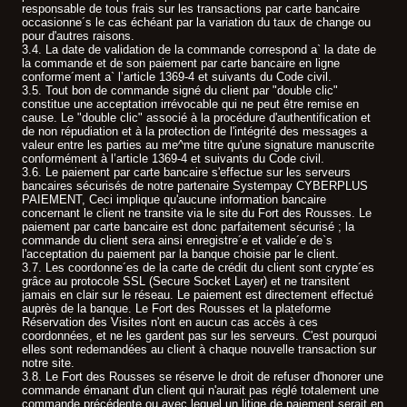
responsable de tous frais sur les transactions par carte bancaire
occasionne´s le cas échéant par la variation du taux de change ou
pour d'autres raisons.
3.4. La date de validation de la commande correspond a` la date de
la commande et de son paiement par carte bancaire en ligne
conforme´ment a` l’article 1369-4 et suivants du Code civil.
3.5. Tout bon de commande signé du client par "double clic"
constitue une acceptation irrévocable qui ne peut être remise en
cause. Le "double clic" associé à la procédure d'authentification et
de non répudiation et à la protection de l'intégrité des messages a
valeur entre les parties au me^me titre qu'une signature manuscrite
conformément à l’article 1369-4 et suivants du Code civil.
3.6. Le paiement par carte bancaire s'effectue sur les serveurs
bancaires sécurisés de notre partenaire Systempay CYBERPLUS
PAIEMENT, Ceci implique qu'aucune information bancaire
concernant le client ne transite via le site du Fort des Rousses. Le
paiement par carte bancaire est donc parfaitement sécurisé ; la
commande du client sera ainsi enregistre´e et valide´e de`s
l'acceptation du paiement par la banque choisie par le client.
3.7. Les coordonne´es de la carte de crédit du client sont crypte´es
grâce au protocole SSL (Secure Socket Layer) et ne transitent
jamais en clair sur le réseau. Le paiement est directement effectué
auprès de la banque. Le Fort des Rousses et la plateforme
Réservation des Visites n'ont en aucun cas accès à ces
coordonnées, et ne les gardent pas sur les serveurs. C'est pourquoi
elles sont redemandées au client à chaque nouvelle transaction sur
notre site.
3.8. Le Fort des Rousses se réserve le droit de refuser d'honorer une
commande émanant d'un client qui n'aurait pas réglé totalement une
commande précédente ou avec lequel un litige de paiement serait en