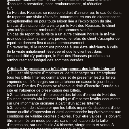
d'annuler la prestation, sans remboursement, ni réduction.
4.7.
Le Fort des Rousses se réserve le droit d'annuler ou, le cas échéant,
de reporter une visite réservée, notamment en cas de circonstances
exceptionnelles ou pour toute raison liée à l'exploitation du site.
En cas d'annulation de la visite par le Fort des Rousses, le client
sera intégralement remboursé des sommes versées.
En cas de report de la visite à un autre créneau horaire
le même
jour
que la date initialement prévue, le refus du client d'accepter ce
report ne donnera lieu à aucun remboursement.
En revanche, si le report est proposé à une
date ultérieure
à celle
de la visite initialement réservée et que le client est dans
l'impossibilité d'y participer, le Fort des Rousses procédera au
remboursement intégral des sommes versées.
Article 5. Impression ou te´le´chargement des billets Internet
5.1. Il est obligatoire d'imprimer ou de télécharger sur smartphone
tous les billets Internet commandés et de présenter lesdits billets
imprimés ou téléchargés sur smartphone en caisse le jour de la
visite.Le Fort des Rousses se réserve le droit d’interdire l’entrée au
site en l’absence de présentation des billets.
5.2. La fonctionnalité d'impression des billets d'entrée du Fort des
Rousses achetés via Internet implique d'imprimer lesdits documents
sur une imprimante ordinaire à partir d'un accès Internet.
5.3. Le client doit s'assurer que les billets imprimés disposent d'une
bonne qualité d'impression et ainsi correspondre impérativement aux
conditions de validité décrites ci-après. Pour être valides, ils doivent
être imprimés en mode portrait, sans modification de la taille
d'impression, sur une feuille A4 blanche, vierge recto et verso. A