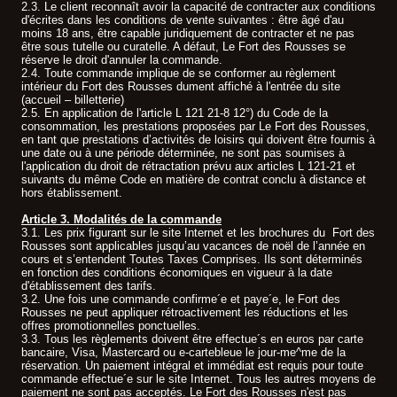
2.3. Le client reconnaît avoir la capacité de contracter aux conditions
d'écrites dans les conditions de vente suivantes : être âgé d'au
moins 18 ans, être capable juridiquement de contracter et ne pas
être sous tutelle ou curatelle. A défaut, Le Fort des Rousses se
réserve le droit d'annuler la commande.
2.4. Toute commande implique de se conformer au règlement
intérieur du Fort des Rousses dument affiché à l'entrée du site
(accueil – billetterie)
2.5. En application de l'article L 121 21-8 12°) du Code de la
consommation, les prestations proposées par Le Fort des Rousses,
en tant que prestations d’activités de loisirs qui doivent être fournis à
une date ou à une période déterminée, ne sont pas soumises à
l'application du droit de rétractation prévu aux articles L 121-21 et
suivants du même Code en matière de contrat conclu à distance et
hors établissement.
Article 3. Modalités de la commande
3.1. Les prix figurant sur le site Internet et les brochures du Fort des
Rousses sont applicables jusqu’au vacances de noël de l’année en
cours et s’entendent Toutes Taxes Comprises. Ils sont déterminés
en fonction des conditions économiques en vigueur à la date
d'établissement des tarifs.
3.2. Une fois une commande confirme´e et paye´e, le Fort des
Rousses ne peut appliquer rétroactivement les réductions et les
offres promotionnelles ponctuelles.
3.3. Tous les règlements doivent être effectue´s en euros par carte
bancaire, Visa, Mastercard ou e-cartebleue le jour-me^me de la
réservation. Un paiement intégral et immédiat est requis pour toute
commande effectue´e sur le site Internet. Tous les autres moyens de
paiement ne sont pas acceptés. Le Fort des Rousses n'est pas