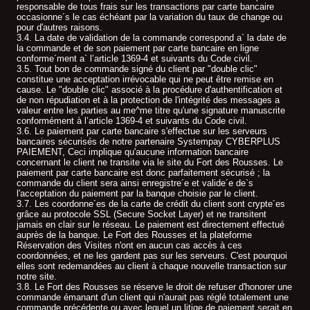
responsable de tous frais sur les transactions par carte bancaire
occasionne´s le cas échéant par la variation du taux de change ou
pour d'autres raisons.
3.4. La date de validation de la commande correspond a` la date de
la commande et de son paiement par carte bancaire en ligne
conforme´ment a` l’article 1369-4 et suivants du Code civil.
3.5. Tout bon de commande signé du client par "double clic"
constitue une acceptation irrévocable qui ne peut être remise en
cause. Le "double clic" associé à la procédure d'authentification et
de non répudiation et à la protection de l'intégrité des messages a
valeur entre les parties au me^me titre qu'une signature manuscrite
conformément à l’article 1369-4 et suivants du Code civil.
3.6. Le paiement par carte bancaire s'effectue sur les serveurs
bancaires sécurisés de notre partenaire Systempay CYBERPLUS
PAIEMENT, Ceci implique qu'aucune information bancaire
concernant le client ne transite via le site du Fort des Rousses. Le
paiement par carte bancaire est donc parfaitement sécurisé ; la
commande du client sera ainsi enregistre´e et valide´e de`s
l'acceptation du paiement par la banque choisie par le client.
3.7. Les coordonne´es de la carte de crédit du client sont crypte´es
grâce au protocole SSL (Secure Socket Layer) et ne transitent
jamais en clair sur le réseau. Le paiement est directement effectué
auprès de la banque. Le Fort des Rousses et la plateforme
Réservation des Visites n'ont en aucun cas accès à ces
coordonnées, et ne les gardent pas sur les serveurs. C'est pourquoi
elles sont redemandées au client à chaque nouvelle transaction sur
notre site.
3.8. Le Fort des Rousses se réserve le droit de refuser d'honorer une
commande émanant d'un client qui n'aurait pas réglé totalement une
commande précédente ou avec lequel un litige de paiement serait en