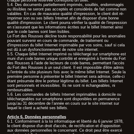
chaque personne réservée correspond un billet.
5.4. Des documents partiellement imprimés, souillés, endommagés
ou illisibles ne seront pas acceptés et considérés de fait comme non
valables. En cas de mauvaise qualité d'impression, le client doit ré-
imprimer son ou ses billets Internet afin de disposer d'une bonne
qualité d'impression. Le client pourra vérifier la qualité de l'impression
en s'assurant que les informations écrites sur le billet Internet ainsi
que le code barres sont bien lisibles.
Le Fort des Rousses décline toute responsabilité pour les anomalies
pouvant survenir en cours de commande, de traitement ou
d'impression du billet Internet imprimable par vos soins, sauf si cela
est dû à un dysfonctionnement de notre site internet.
5.5. Chaque billet Internet imprimé ou téléchargé sur smartphone est
muni d'un code barres unique contrôlé et enregistré à l'entrée du Fort
des Rousses à l'aide de lecteurs de code barres, permettant l'accès
du Fort des Rousses à un seul client. Il est impossible d'être admis
à l'entrée du site plusieurs fois avec le même billet Internet. Seule la
première personne à présenter le billet Internet sera admise, celle-ci
étant présumée être le porteur légitime du billet. Les billets Internet
sont personnels et incessibles. Ils ne sont ni échangeables, ni
remboursables.
5.6. Les commandes de billets Internet imprimables à domicile ou
téléchargeables sur smartphone sont disponibles en permanence
jusqu’au 31 décembre de l’année en cours sur le site internet sur
lequel le client a acheté ses billets.
Article 6. Données personnelles
6.1. Conformément à la loi informatique et liberté du 6 janvier 1978,
le client dispose d'un droit d'accès, de rectification et d'opposition
aux données personnelles le concernant. Ce droit peut être exercé