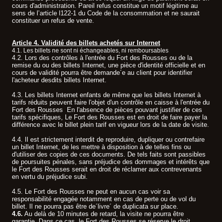
cours d'administration. Pareil refus constitue un motif légitime au
sens de l’article l122-1 du Code de la consommation et ne saurait
constituer un refus de vente.
Article 4. Validité des billets achetés sur Internet
4.1. Les billets ne sont ni échangeables, ni remboursables
.
4.2. Lors des contrôles à l'entrée du Fort des Rousses ou de la
remise du ou des billets Internet, une pièce d'identité officielle et en
cours de validité pourra être demande´e au client pour identifier
l'acheteur desdits billets Internet.
4.3. Les billets Internet enfants de même que les billets Internet à
tarifs réduits peuvent faire l'objet d'un contrôle en caisse à l'entrée du
Fort des Rousses En l'absence de pièces pouvant justifier de ces
tarifs spécifiques, Le Fort des Rousses est en droit de faire payer la
différence avec le billet plein tarif en vigueur lors de la date de visite.
4.4. Il est strictement interdit de reproduire, dupliquer ou contrefaire
un billet Internet, de les mettre à disposition à de telles fins ou
d'utiliser des copies de ces documents. De tels faits sont passibles
de poursuites pénales, sans préjudice des dommages et intérêts que
le Fort des Rousses serait en droit de réclamer aux contrevenants
en vertu du préjudice subi.
4.5. Le Fort des Rousses ne peut en aucun cas voir sa
responsabilité engagée notamment en cas de perte ou de vol du
billet. Il ne pourra pas être de´livre´ de duplicata sur place.
4.6.
Au delà de 10 minutes de retard, la visite ne pourra être
garantie. Dans ce cas, le Fort des Rousses se réserve le droit