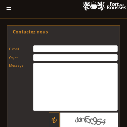
Contactez nous
E-mail
Objet
Message
N