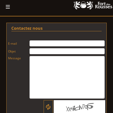
Contactez nous
E-mail
Objet
Message
N