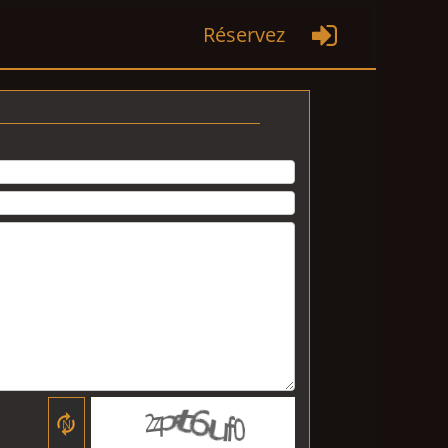
Réservez

N