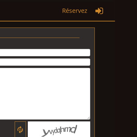
Réservez

N