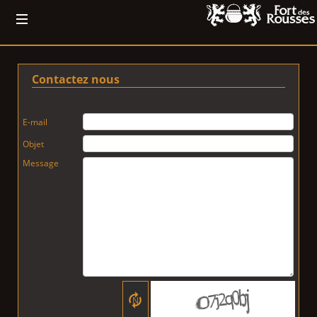
Contactez nous
E-mail
Objet
Message
N