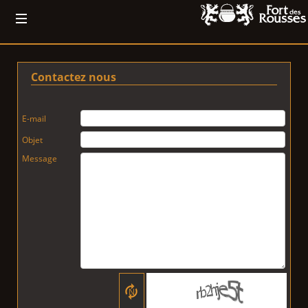
Contactez nous
E-mail
Objet
Message
N