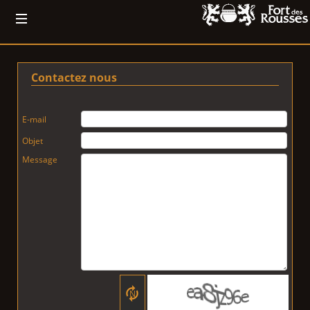
Contactez nous
E-mail
Objet
Message
N