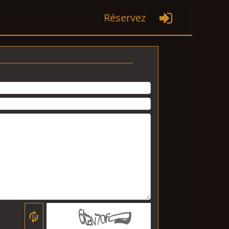
Réservez

N