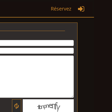
Réservez

N