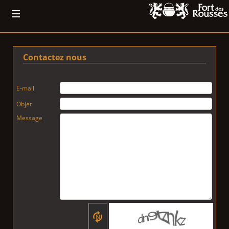
Contactez nous
E-mail
Objet
Message
N