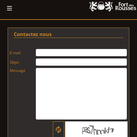
Contactez nous
E-mail
Objet
Message
N